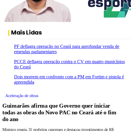
Mais Lidas
PF deflagra operação no Ceará para aprofundar venda de
emendas parlamentares
PCCE deflagra operação contra o CV em quatro municípios
do Ceará
Dois morrem em confronto com a PM em Fortim e pistola é
apreendida
Aceleração de obras
Guimarães afirma que Governo quer iniciar
todas as obras do Novo PAC no Ceará até o fim
do ano
Ministro reuniu 31 prefeitos cearenses e destacou investimentos de R$