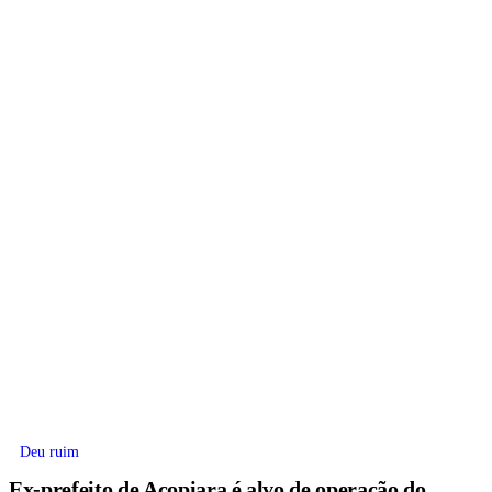
Deu ruim
Ex-prefeito de Acopiara é alvo de operação do