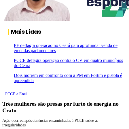
Mais Lidas
PF deflagra operação no Ceará para aprofundar venda de
emendas parlamentares
PCCE deflagra operação contra o CV em quatro municípios
do Ceará
Dois morrem em confronto com a PM em Fortim e pistola é
apreendida
PCCE e Enel
Três mulheres são presas por furto de energia no
Crato
Ação ocorreu após denúncias encaminhadas à PCCE sobre as
irregularidades