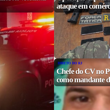
ataque em comérc
DIRETO DO RJ
Chefe do CV no P
como mandante de