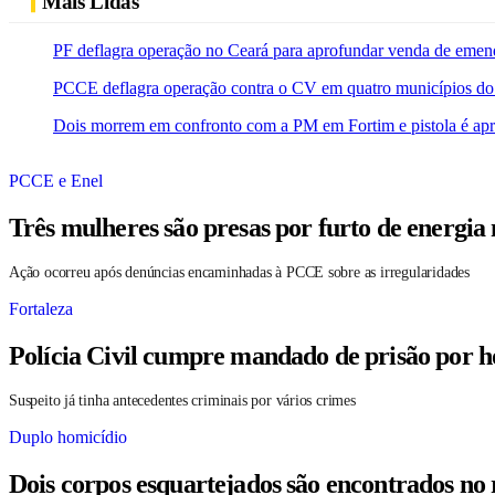
Mais Lidas
PF deflagra operação no Ceará para aprofundar venda de emen
PCCE deflagra operação contra o CV em quatro municípios do
Dois morrem em confronto com a PM em Fortim e pistola é ap
PCCE e Enel
Três mulheres são presas por furto de energia
Ação ocorreu após denúncias encaminhadas à PCCE sobre as irregularidades
Fortaleza
Polícia Civil cumpre mandado de prisão por h
Suspeito já tinha antecedentes criminais por vários crimes
Duplo homicídio
Dois corpos esquartejados são encontrados no