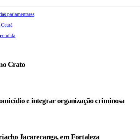
das parlamentares
 Ceará
reendida
 no Crato
omicídio e integrar organização criminosa
 riacho Jacarecanga, em Fortaleza