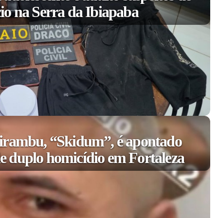
io na Serra da Ibiapaba
irambu, “Skidum”, é apontado
 duplo homicídio em Fortaleza