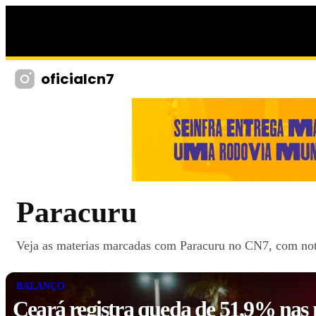
oficialcn7
Paracuru
Veja as materias marcadas com Paracuru no CN7, com notic
BALANÇO
Ceará registra queda de 51,9% nas 