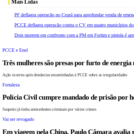
Mais Lidas
PF deflagra operação no Ceará para aprofundar venda de emen
PCCE deflagra operação contra o CV em quatro municípios do
Dois morrem em confronto com a PM em Fortim e pistola é ap
PCCE e Enel
Três mulheres são presas por furto de energia
Ação ocorreu após denúncias encaminhadas à PCCE sobre as irregularidades
Fortaleza
Polícia Civil cumpre mandado de prisão por h
Suspeito já tinha antecedentes criminais por vários crimes
Vai ser revogado
Em viagem pela China, Paulo Câmara avalia r