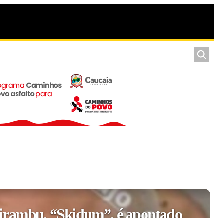
Pesquis
irambu, “Skidum”, é apontado