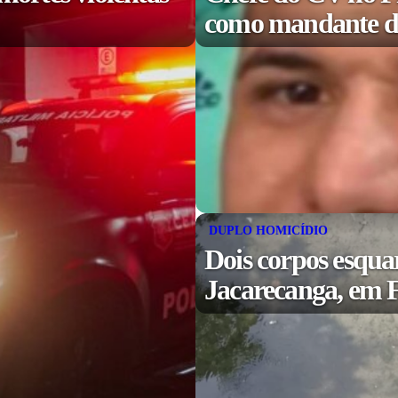
como mandante de
DUPLO HOMICÍDIO
Dois corpos esqua
Jacarecanga, em F