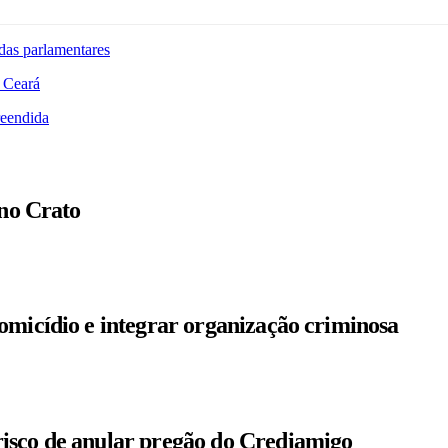
das parlamentares
 Ceará
reendida
 no Crato
omicídio e integrar organização criminosa
isco de anular pregão do Crediamigo