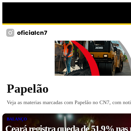
oficialcn7
Papelão
Veja as materias marcadas com Papelão no CN7, com notici
BALANÇO
Ceará registra queda de 51,9% nas 