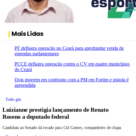
Mais Lidas
PF deflagra operação no Ceará para aprofundar venda de
emendas parlamentares
PCCE deflagra operação contra o CV em quatro municípios
do Ceará
Dois morrem em confronto com a PM em Fortim e pistola é
apreendida
Todo gás
Luizianne prestigia lançamento de Renato
Roseno a deputado federal
Candidata ao Senado dá recado para Cid Gomes, companheiro de chapa