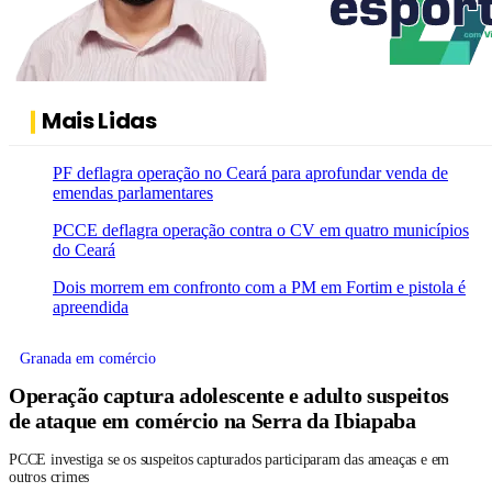
Mais Lidas
PF deflagra operação no Ceará para aprofundar venda de
emendas parlamentares
PCCE deflagra operação contra o CV em quatro municípios
do Ceará
Dois morrem em confronto com a PM em Fortim e pistola é
apreendida
Granada em comércio
Operação captura adolescente e adulto suspeitos
de ataque em comércio na Serra da Ibiapaba
PCCE investiga se os suspeitos capturados participaram das ameaças e em
outros crimes