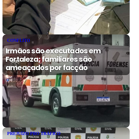
CONFLITO
Irmãos são executados em
Fortaleza; familiares são
ameaçados por facção
PREJUÍZO PRO TRÁFICO