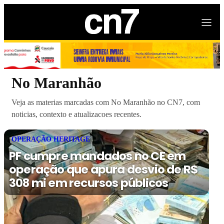
No Maranhão
Veja as materias marcadas com No Maranhão no CN7, com
noticias, contexto e atualizacoes recentes.
OPERAÇÃO HERITAGE
PF cumpre mandados no CE em
operação que apura desvio de R$
308 mi em recursos públicos