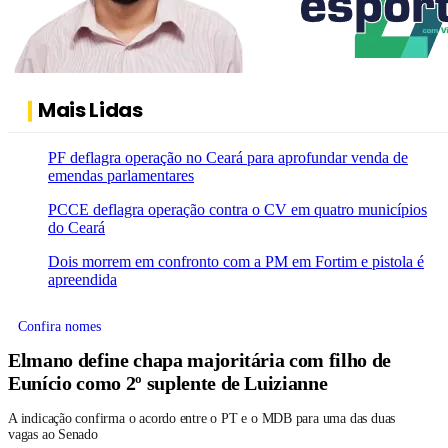
Mais Lidas
PF deflagra operação no Ceará para aprofundar venda de
emendas parlamentares
PCCE deflagra operação contra o CV em quatro municípios
do Ceará
Dois morrem em confronto com a PM em Fortim e pistola é
apreendida
Confira nomes
Elmano define chapa majoritária com filho de
Eunício como 2º suplente de Luizianne
A indicação confirma o acordo entre o PT e o MDB para uma das duas
vagas ao Senado