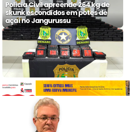
Polícia Civil apreende 264 kg de
skunk escondidos em potes de
açaí no Jangurussu