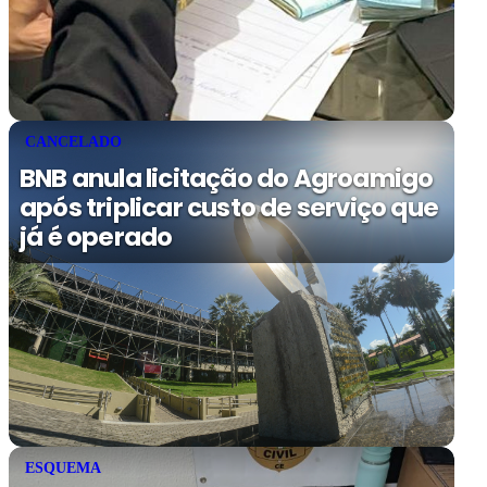
CANCELADO
BNB anula licitação do Agroamigo
após triplicar custo de serviço que
já é operado
ESQUEMA