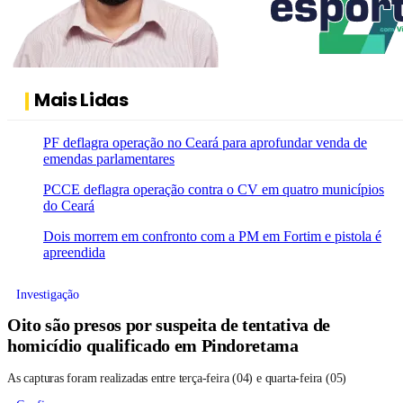
Mais Lidas
PF deflagra operação no Ceará para aprofundar venda de
emendas parlamentares
PCCE deflagra operação contra o CV em quatro municípios
do Ceará
Dois morrem em confronto com a PM em Fortim e pistola é
apreendida
Investigação
Oito são presos por suspeita de tentativa de
homicídio qualificado em Pindoretama
As capturas foram realizadas entre terça-feira (04) e quarta-feira (05)