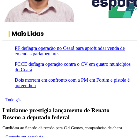
Mais Lidas
PF deflagra operação no Ceará para aprofundar venda de
emendas parlamentares
PCCE deflagra operação contra o CV em quatro municípios
do Ceará
Dois morrem em confronto com a PM em Fortim e pistola é
apreendida
Todo gás
Luizianne prestigia lançamento de Renato
Roseno a deputado federal
Candidata ao Senado dá recado para Cid Gomes, companheiro de chapa