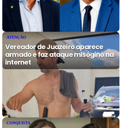
ATENÇÃO
Vereador de Juazeiro aparece
armado e faz ataque misógino na
internet
CONQUISTA