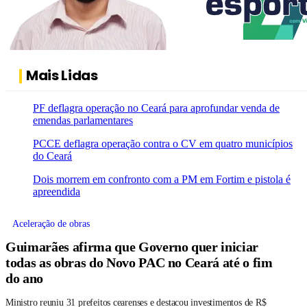
Mais Lidas
PF deflagra operação no Ceará para aprofundar venda de
emendas parlamentares
PCCE deflagra operação contra o CV em quatro municípios
do Ceará
Dois morrem em confronto com a PM em Fortim e pistola é
apreendida
Aceleração de obras
Guimarães afirma que Governo quer iniciar
todas as obras do Novo PAC no Ceará até o fim
do ano
Ministro reuniu 31 prefeitos cearenses e destacou investimentos de R$