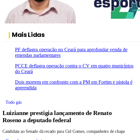
Mais Lidas
PF deflagra operação no Ceará para aprofundar venda de
emendas parlamentares
PCCE deflagra operação contra o CV em quatro municípios
do Ceará
Dois morrem em confronto com a PM em Fortim e pistola é
apreendida
Todo gás
Luizianne prestigia lançamento de Renato
Roseno a deputado federal
Candidata ao Senado dá recado para Cid Gomes, companheiro de chapa