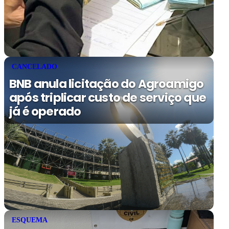
CANCELADO
BNB anula licitação do Agroamigo
após triplicar custo de serviço que
já é operado
ESQUEMA