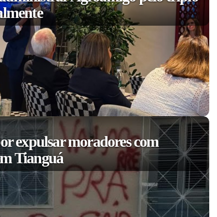
almente
por expulsar moradores com
em Tianguá