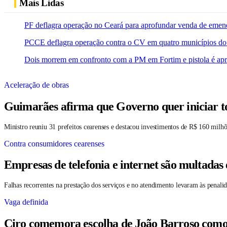
Mais Lidas
PF deflagra operação no Ceará para aprofundar venda de emen
PCCE deflagra operação contra o CV em quatro municípios do
Dois morrem em confronto com a PM em Fortim e pistola é ap
Aceleração de obras
Guimarães afirma que Governo quer iniciar t
Ministro reuniu 31 prefeitos cearenses e destacou investimentos de R$ 160 milhõ
Contra consumidores cearenses
Empresas de telefonia e internet são multadas
Falhas recorrentes na prestação dos serviços e no atendimento levaram às penali
Vaga definida
Ciro comemora escolha de João Barroso como su