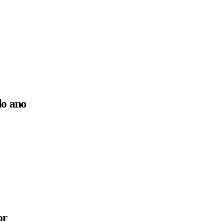
do ano
or