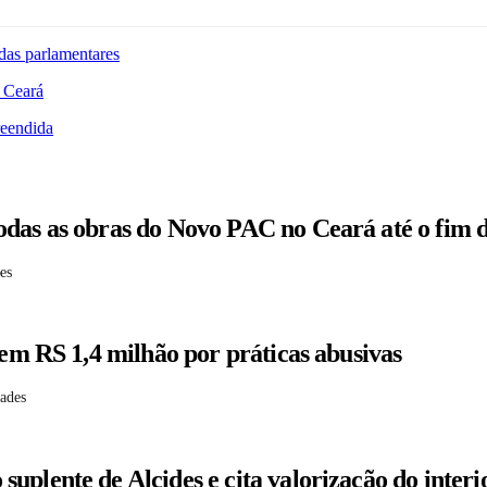
das parlamentares
 Ceará
reendida
odas as obras do Novo PAC no Ceará até o fim 
es
 em RS 1,4 milhão por práticas abusivas
dades
plente de Alcides e cita valorização do interi