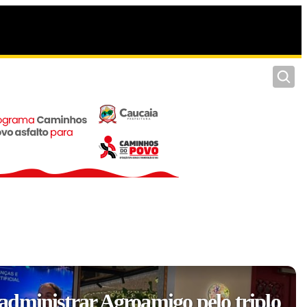
Pesquis
dministrar Agroamigo pelo triplo