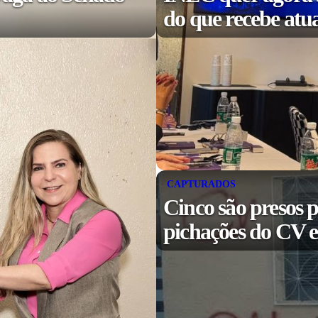
do que recebe atu
CAPTURADOS
Cinco são presos 
pichações do CV 