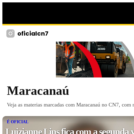
oficialcn7
Maracanaú
Veja as materias marcadas com Maracanaú no CN7, com not
É OFICIAL
Luizianne Lins fica com a segunda 