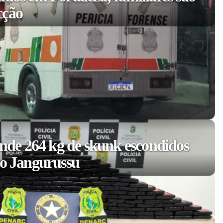
cção
eende 264 kg de skunk escondidos
no Jangurussu