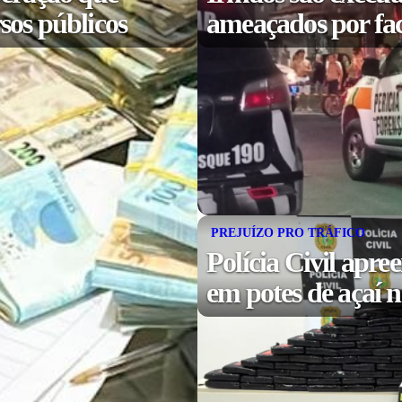
sos públicos
ameaçados por fa
PREJUÍZO PRO TRÁFICO
Polícia Civil apr
em potes de açaí 