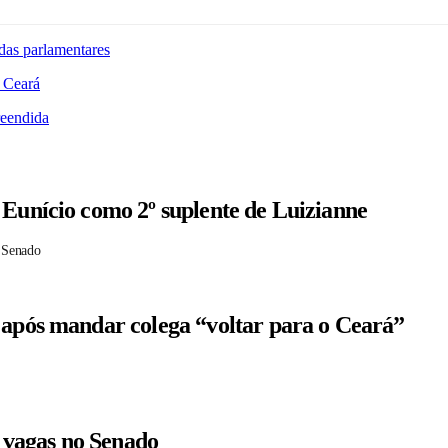
das parlamentares
 Ceará
reendida
 Eunício como 2º suplente de Luizianne
 Senado
 após mandar colega “voltar para o Ceará”
r vagas no Senado