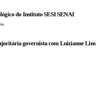
lógico do Instituto SESI SENAI
das
oritária governista com Luizianne Lins