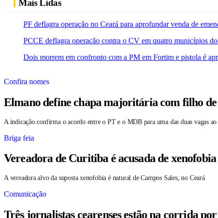
Mais Lidas
PF deflagra operação no Ceará para aprofundar venda de emen
PCCE deflagra operação contra o CV em quatro municípios do
Dois morrem em confronto com a PM em Fortim e pistola é ap
Confira nomes
Elmano define chapa majoritária com filho de
A indicação confirma o acordo entre o PT e o MDB para uma das duas vagas ao
Briga feia
Vereadora de Curitiba é acusada de xenofobia
A vereadora alvo da suposta xenofobia é natural de Campos Sales, no Ceará
Comunicação
Três jornalistas cearenses estão na corrida po