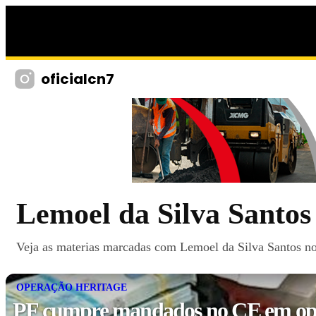
oficialcn7
Lemoel da Silva Santos
Veja as materias marcadas com Lemoel da Silva Santos no 
OPERAÇÃO HERITAGE
PF cumpre mandados no CE em op