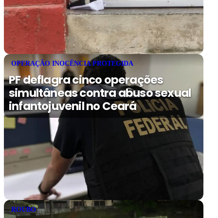
OPERAÇÃO INOCÊNCIA PROTEGIDA
PF deflagra cinco operações
simultâneas contra abuso sexual
infantojuvenil no Ceará
ROUBO