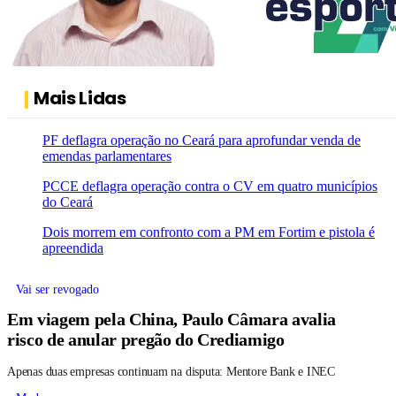
Mais Lidas
PF deflagra operação no Ceará para aprofundar venda de
emendas parlamentares
PCCE deflagra operação contra o CV em quatro municípios
do Ceará
Dois morrem em confronto com a PM em Fortim e pistola é
apreendida
Vai ser revogado
Em viagem pela China, Paulo Câmara avalia
risco de anular pregão do Crediamigo
Apenas duas empresas continuam na disputa: Mentore Bank e INEC