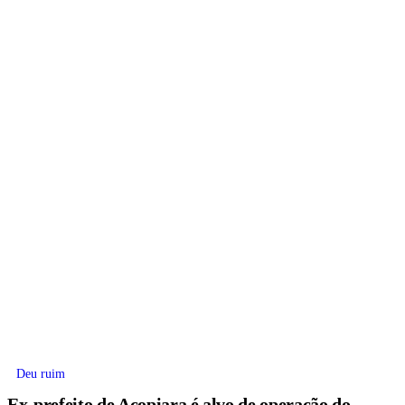
Deu ruim
Ex-prefeito de Acopiara é alvo de operação do