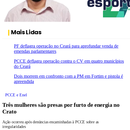
Mais Lidas
PF deflagra operação no Ceará para aprofundar venda de
emendas parlamentares
PCCE deflagra operação contra o CV em quatro municípios
do Ceará
Dois morrem em confronto com a PM em Fortim e pistola é
apreendida
PCCE e Enel
Três mulheres são presas por furto de energia no
Crato
Ação ocorreu após denúncias encaminhadas à PCCE sobre as
irregularidades