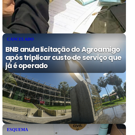
CANCELADO
BNB anula licitação do Agroamigo
após triplicar custo de serviço que
já é operado
ESQUEMA