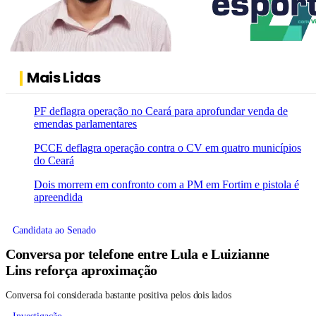
Mais Lidas
PF deflagra operação no Ceará para aprofundar venda de
emendas parlamentares
PCCE deflagra operação contra o CV em quatro municípios
do Ceará
Dois morrem em confronto com a PM em Fortim e pistola é
apreendida
Candidata ao Senado
Conversa por telefone entre Lula e Luizianne
Lins reforça aproximação
Conversa foi considerada bastante positiva pelos dois lados