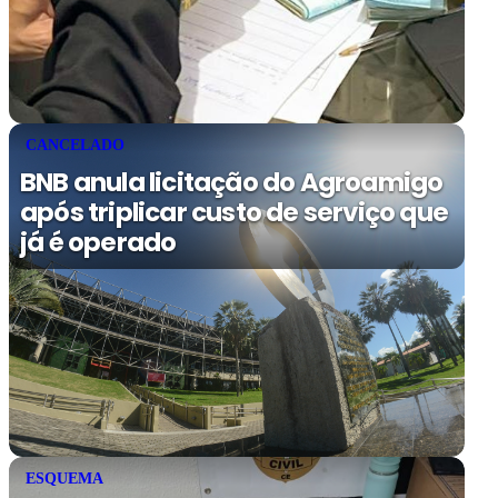
CANCELADO
BNB anula licitação do Agroamigo
após triplicar custo de serviço que
já é operado
ESQUEMA