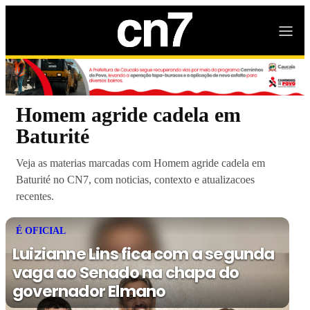
Homem agride cadela em
Baturité
Veja as materias marcadas com Homem agride cadela em
Baturité no CN7, com noticias, contexto e atualizacoes
recentes.
É OFICIAL
Luizianne Lins fica com a segunda
vaga ao Senado na chapa do
governador Elmano