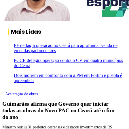
Mais Lidas
PF deflagra operação no Ceará para aprofundar venda de
emendas parlamentares
PCCE deflagra operação contra o CV em quatro municípios
do Ceará
Dois morrem em confronto com a PM em Fortim e pistola é
apreendida
Aceleração de obras
Guimarães afirma que Governo quer iniciar
todas as obras do Novo PAC no Ceará até o fim
do ano
Ministro reuniu 31 prefeitos cearenses e destacou investimentos de R$