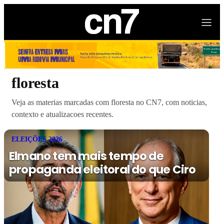
floresta
Veja as materias marcadas com floresta no CN7, com noticias,
contexto e atualizacoes recentes.
ELEIÇÕES 2026
Elmano tem mais tempo de
propaganda eleitoral do que Ciro