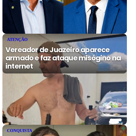
ATENÇÃO
Vereador de Juazeiro aparece
armado e faz ataque misógino na
internet
CONQUISTA