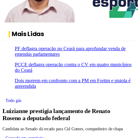
Mais Lidas
PF deflagra operação no Ceará para aprofundar venda de
emendas parlamentares
PCCE deflagra operação contra o CV em quatro municípios
do Ceará
Dois morrem em confronto com a PM em Fortim e pistola é
apreendida
Todo gás
Luizianne prestigia lançamento de Renato
Roseno a deputado federal
Candidata ao Senado dá recado para Cid Gomes, companheiro de chapa