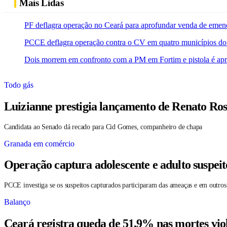
Mais Lidas
PF deflagra operação no Ceará para aprofundar venda de emen
PCCE deflagra operação contra o CV em quatro municípios do
Dois morrem em confronto com a PM em Fortim e pistola é ap
Todo gás
Luizianne prestigia lançamento de Renato Ros
Candidata ao Senado dá recado para Cid Gomes, companheiro de chapa
Granada em comércio
Operação captura adolescente e adulto suspei
PCCE investiga se os suspeitos capturados participaram das ameaças e em outros
Balanço
Ceará registra queda de 51,9% nas mortes vio