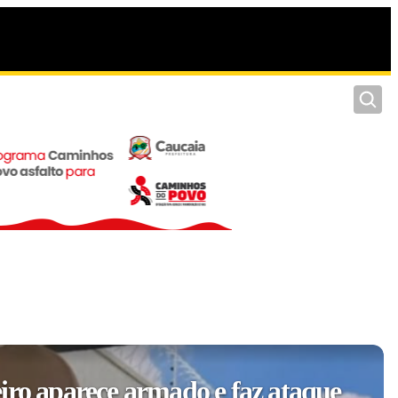
Pesquis
iro aparece armado e faz ataque