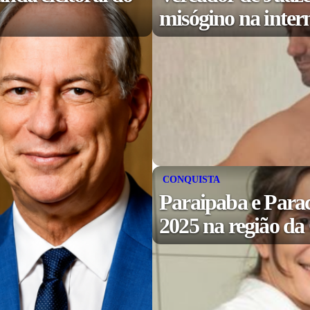
misógino na inter
CONQUISTA
Paraipaba e Para
2025 na região d