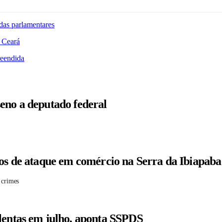
das parlamentares
 Ceará
reendida
eno a deputado federal
tos de ataque em comércio na Serra da Ibiapaba
 crimes
lentas em julho, aponta SSPDS