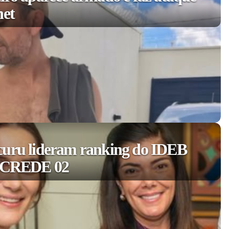
net
curu lideram ranking do IDEB
a CREDE 02