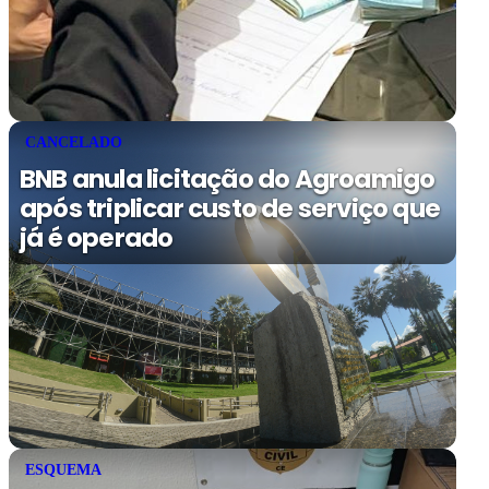
CANCELADO
BNB anula licitação do Agroamigo
após triplicar custo de serviço que
já é operado
ESQUEMA