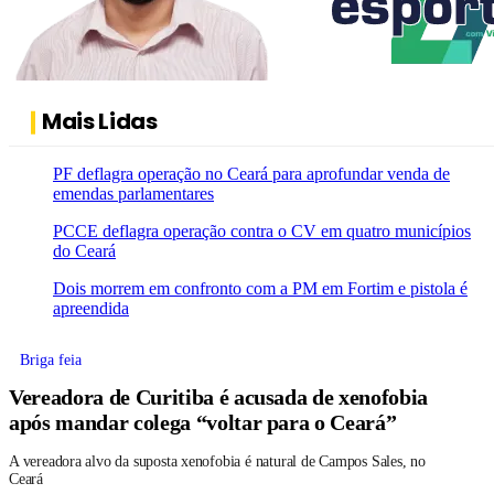
Mais Lidas
PF deflagra operação no Ceará para aprofundar venda de
emendas parlamentares
PCCE deflagra operação contra o CV em quatro municípios
do Ceará
Dois morrem em confronto com a PM em Fortim e pistola é
apreendida
Briga feia
Vereadora de Curitiba é acusada de xenofobia
após mandar colega “voltar para o Ceará”
A vereadora alvo da suposta xenofobia é natural de Campos Sales, no
Ceará