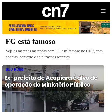
FG está famoso
Veja as materias marcadas com FG está famoso no CN7, com
noticias, contexto e atualizacoes recentes.
DEU RUIM
Ex-prefeito de Acopiara é alvo de
operação do Ministério Público