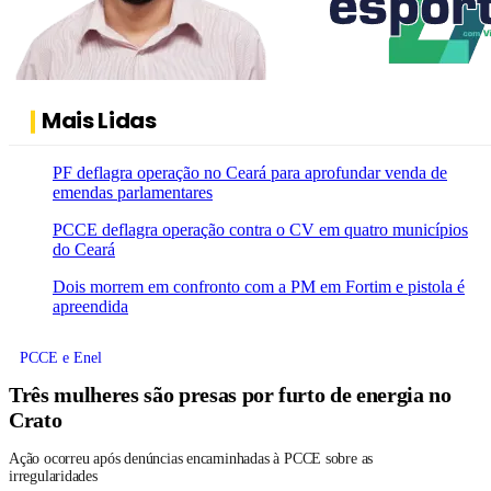
Mais Lidas
PF deflagra operação no Ceará para aprofundar venda de
emendas parlamentares
PCCE deflagra operação contra o CV em quatro municípios
do Ceará
Dois morrem em confronto com a PM em Fortim e pistola é
apreendida
PCCE e Enel
Três mulheres são presas por furto de energia no
Crato
Ação ocorreu após denúncias encaminhadas à PCCE sobre as
irregularidades