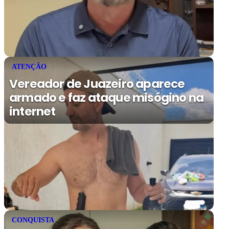
ATENÇÃO
Vereador de Juazeiro aparece
armado e faz ataque misógino na
internet
CONQUISTA