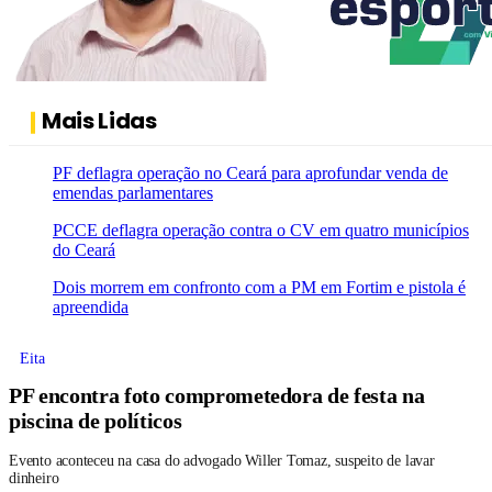
Mais Lidas
PF deflagra operação no Ceará para aprofundar venda de
emendas parlamentares
PCCE deflagra operação contra o CV em quatro municípios
do Ceará
Dois morrem em confronto com a PM em Fortim e pistola é
apreendida
Eita
PF encontra foto comprometedora de festa na
piscina de políticos
Evento aconteceu na casa do advogado Willer Tomaz, suspeito de lavar
dinheiro