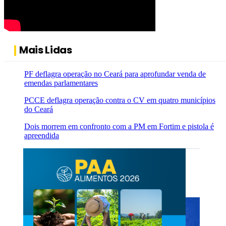
Mais Lidas
PF deflagra operação no Ceará para aprofundar venda de
emendas parlamentares
PCCE deflagra operação contra o CV em quatro municípios
do Ceará
Dois morrem em confronto com a PM em Fortim e pistola é
apreendida