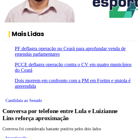
Mais Lidas
PF deflagra operação no Ceará para aprofundar venda de
emendas parlamentares
PCCE deflagra operação contra o CV em quatro municípios
do Ceará
Dois morrem em confronto com a PM em Fortim e pistola é
apreendida
Candidata ao Senado
Conversa por telefone entre Lula e Luizianne
Lins reforça aproximação
Conversa foi considerada bastante positiva pelos dois lados