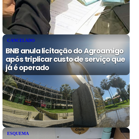
CANCELADO
BNB anula licitação do Agroamigo
após triplicar custo de serviço que
já é operado
ESQUEMA