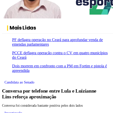
Mais Lidas
PF deflagra operação no Ceará para aprofundar venda de
emendas parlamentares
PCCE deflagra operação contra o CV em quatro municípios
do Ceará
Dois morrem em confronto com a PM em Fortim e pistola é
apreendida
Candidata ao Senado
Conversa por telefone entre Lula e Luizianne
Lins reforça aproximação
Conversa foi considerada bastante positiva pelos dois lados