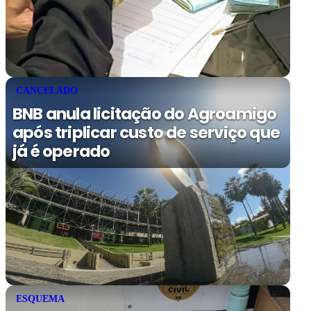
CANCELADO
BNB anula licitação do Agroamigo
após triplicar custo de serviço que
já é operado
ESQUEMA