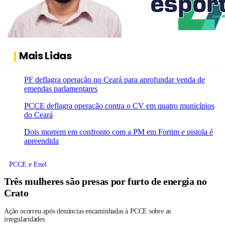
Mais Lidas
PF deflagra operação no Ceará para aprofundar venda de
emendas parlamentares
PCCE deflagra operação contra o CV em quatro municípios
do Ceará
Dois morrem em confronto com a PM em Fortim e pistola é
apreendida
PCCE e Enel
Três mulheres são presas por furto de energia no
Crato
Ação ocorreu após denúncias encaminhadas à PCCE sobre as
irregularidades