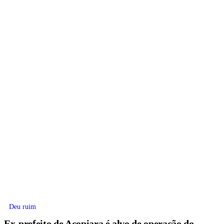
Deu ruim
Ex-prefeito de Acopiara é alvo de operação do