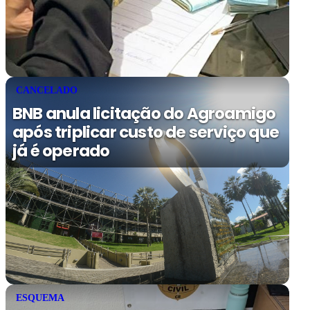
CANCELADO
BNB anula licitação do Agroamigo
após triplicar custo de serviço que
já é operado
ESQUEMA