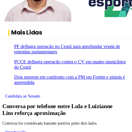
Mais Lidas
PF deflagra operação no Ceará para aprofundar venda de
emendas parlamentares
PCCE deflagra operação contra o CV em quatro municípios
do Ceará
Dois morrem em confronto com a PM em Fortim e pistola é
apreendida
Candidata ao Senado
Conversa por telefone entre Lula e Luizianne
Lins reforça aproximação
Conversa foi considerada bastante positiva pelos dois lados