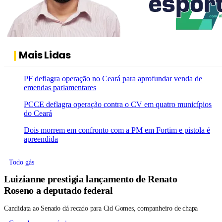
Mais Lidas
PF deflagra operação no Ceará para aprofundar venda de
emendas parlamentares
PCCE deflagra operação contra o CV em quatro municípios
do Ceará
Dois morrem em confronto com a PM em Fortim e pistola é
apreendida
Todo gás
Luizianne prestigia lançamento de Renato
Roseno a deputado federal
Candidata ao Senado dá recado para Cid Gomes, companheiro de chapa