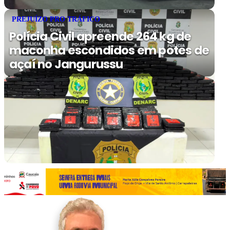
PREJUÍZO PRO TRÁFICO
Polícia Civil apreende 264 kg de
maconha escondidos em potes de
açaí no Jangurussu