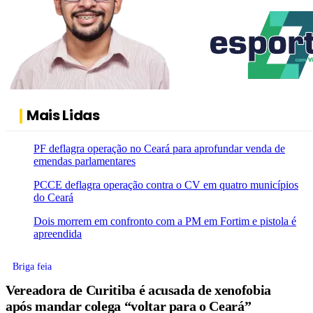
Mais Lidas
PF deflagra operação no Ceará para aprofundar venda de
emendas parlamentares
PCCE deflagra operação contra o CV em quatro municípios
do Ceará
Dois morrem em confronto com a PM em Fortim e pistola é
apreendida
Briga feia
Vereadora de Curitiba é acusada de xenofobia
após mandar colega “voltar para o Ceará”