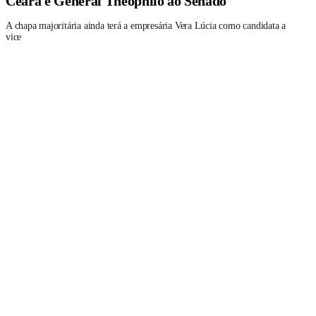
Ceará e General Theophilo ao Senado
A chapa majoritária ainda terá a empresária Vera Lúcia como candidata a
vice