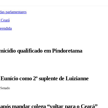
das parlamentares
 Ceará
reendida
homicídio qualificado em Pindoretama
 Eunício como 2º suplente de Luizianne
 Senado
 após mandar colega “voltar para o Ceará”