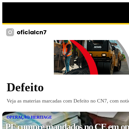
oficialcn7
Defeito
Veja as materias marcadas com Defeito no CN7, com notici
OPERAÇÃO HERITAGE
PF cumpre mandados no CE em op