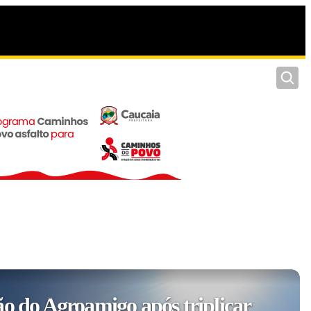
Pesquis
ão do Agroamigo após triplicar