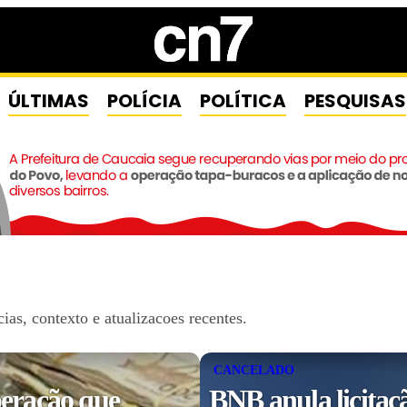
ÚLTIMAS
POLÍCIA
POLÍTICA
PESQUISAS
as, contexto e atualizacoes recentes.
CANCELADO
eração que
BNB anula licitaç