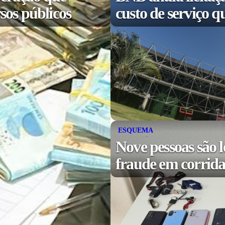
sos públicos
custo de serviço q
ESQUEMA
Nove pessoas são l
fraude em corridas