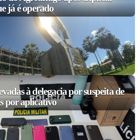
ue já é operado
evadas à delegacia por suspeita de
 por aplicativo