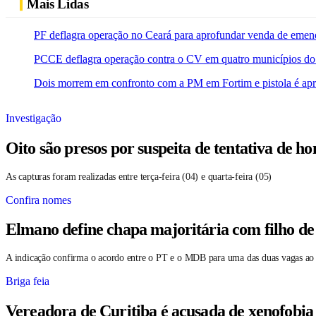
Mais Lidas
PF deflagra operação no Ceará para aprofundar venda de emen
PCCE deflagra operação contra o CV em quatro municípios do
Dois morrem em confronto com a PM em Fortim e pistola é ap
Investigação
Oito são presos por suspeita de tentativa de 
As capturas foram realizadas entre terça-feira (04) e quarta-feira (05)
Confira nomes
Elmano define chapa majoritária com filho de
A indicação confirma o acordo entre o PT e o MDB para uma das duas vagas ao
Briga feia
Vereadora de Curitiba é acusada de xenofobia