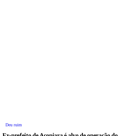
Deu ruim
Ex-prefeito de Acopiara é alvo de operação do