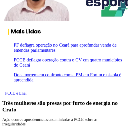
Mais Lidas
PF deflagra operação no Ceará para aprofundar venda de
emendas parlamentares
PCCE deflagra operação contra o CV em quatro municípios
do Ceará
Dois morrem em confronto com a PM em Fortim e pistola é
apreendida
PCCE e Enel
Três mulheres são presas por furto de energia no
Crato
Ação ocorreu após denúncias encaminhadas à PCCE sobre as
irregularidades