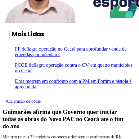
Mais Lidas
PF deflagra operação no Ceará para aprofundar venda de
emendas parlamentares
PCCE deflagra operação contra o CV em quatro municípios
do Ceará
Dois morrem em confronto com a PM em Fortim e pistola é
apreendida
Aceleração de obras
Guimarães afirma que Governo quer iniciar
todas as obras do Novo PAC no Ceará até o fim
do ano
Ministro reuniu 31 prefeitos cearenses e destacou investimentos de R$