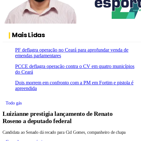
Mais Lidas
PF deflagra operação no Ceará para aprofundar venda de
emendas parlamentares
PCCE deflagra operação contra o CV em quatro municípios
do Ceará
Dois morrem em confronto com a PM em Fortim e pistola é
apreendida
Todo gás
Luizianne prestigia lançamento de Renato
Roseno a deputado federal
Candidata ao Senado dá recado para Cid Gomes, companheiro de chapa