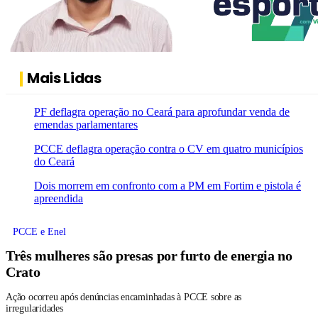
Mais Lidas
PF deflagra operação no Ceará para aprofundar venda de
emendas parlamentares
PCCE deflagra operação contra o CV em quatro municípios
do Ceará
Dois morrem em confronto com a PM em Fortim e pistola é
apreendida
PCCE e Enel
Três mulheres são presas por furto de energia no
Crato
Ação ocorreu após denúncias encaminhadas à PCCE sobre as
irregularidades