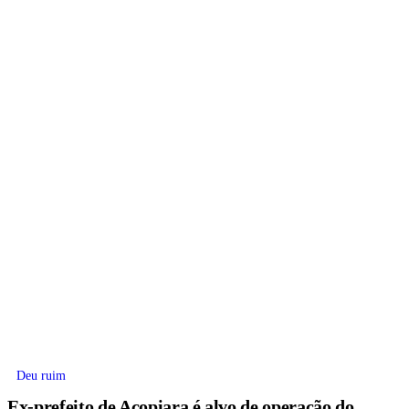
Deu ruim
Ex-prefeito de Acopiara é alvo de operação do