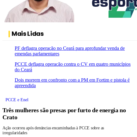
Mais Lidas
PF deflagra operação no Ceará para aprofundar venda de
emendas parlamentares
PCCE deflagra operação contra o CV em quatro municípios
do Ceará
Dois morrem em confronto com a PM em Fortim e pistola é
apreendida
PCCE e Enel
Três mulheres são presas por furto de energia no
Crato
Ação ocorreu após denúncias encaminhadas à PCCE sobre as
irregularidades