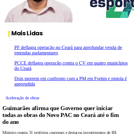
Mais Lidas
PF deflagra operação no Ceará para aprofundar venda de
emendas parlamentares
PCCE deflagra operação contra o CV em quatro municípios
do Ceará
Dois morrem em confronto com a PM em Fortim e pistola é
apreendida
Aceleração de obras
Guimarães afirma que Governo quer iniciar
todas as obras do Novo PAC no Ceará até o fim
do ano
Ministro reuniu 31 prefeitos cearenses e destacou investimentos de R$