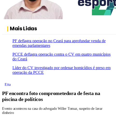
Mais Lidas
PF deflagra operação no Ceará para aprofundar venda de
emendas parlamentares
PCCE deflagra operação contra o CV em quatro municípios
do Ceará
Líder do CV investigado por ordenar homicídios é preso em
operação da PCCE
Eita
PF encontra foto comprometedora de festa na
piscina de políticos
Evento aconteceu na casa do advogado Willer Tomaz, suspeito de lavar
dinheiro