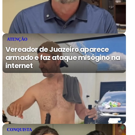
ATENÇÃO
Vereador de Juazeiro aparece
armado e faz ataque misógino na
internet
CONQUISTA