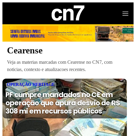
Cearense
Veja as materias marcadas com Cearense no CN7, com
noticias, contexto e atualizacoes recentes.
OPERAÇÃO HERITAGE
PF cumpre mandados no CE em
operação que apura desvio de R$
308 mi em recursos públicos