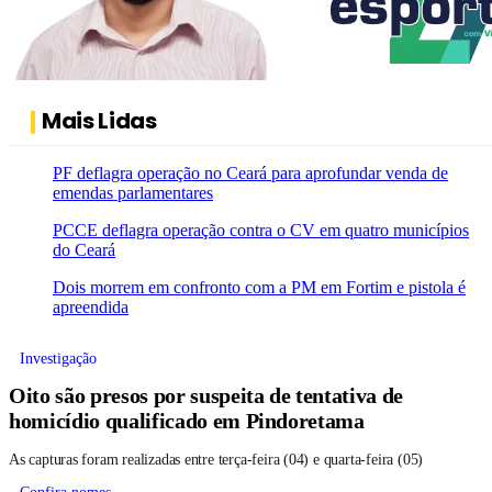
Mais Lidas
PF deflagra operação no Ceará para aprofundar venda de
emendas parlamentares
PCCE deflagra operação contra o CV em quatro municípios
do Ceará
Dois morrem em confronto com a PM em Fortim e pistola é
apreendida
Investigação
Oito são presos por suspeita de tentativa de
homicídio qualificado em Pindoretama
As capturas foram realizadas entre terça-feira (04) e quarta-feira (05)