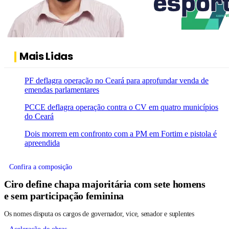
Mais Lidas
PF deflagra operação no Ceará para aprofundar venda de
emendas parlamentares
PCCE deflagra operação contra o CV em quatro municípios
do Ceará
Dois morrem em confronto com a PM em Fortim e pistola é
apreendida
Confira a composição
Ciro define chapa majoritária com sete homens
e sem participação feminina
Os nomes disputa os cargos de governador, vice, senador e suplentes