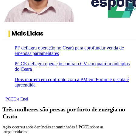
Mais Lidas
PF deflagra operação no Ceará para aprofundar venda de
emendas parlamentares
PCCE deflagra operação contra o CV em quatro municípios
do Ceará
Dois morrem em confronto com a PM em Fortim e pistola é
apreendida
PCCE e Enel
Três mulheres são presas por furto de energia no
Crato
Ação ocorreu após denúncias encaminhadas à PCCE sobre as
irregularidades