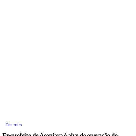
Deu ruim
Ex-prefeito de Acopiara é alvo de operação do