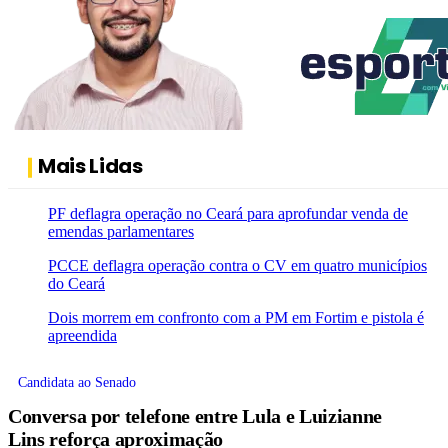
Mais Lidas
PF deflagra operação no Ceará para aprofundar venda de
emendas parlamentares
PCCE deflagra operação contra o CV em quatro municípios
do Ceará
Dois morrem em confronto com a PM em Fortim e pistola é
apreendida
Candidata ao Senado
Conversa por telefone entre Lula e Luizianne
Lins reforça aproximação