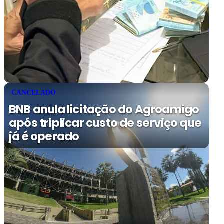
CANCELADO
BNB anula licitação do Agroamigo
após triplicar custo de serviço que
já é operado