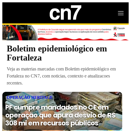
Boletim epidemiológico em
Fortaleza
Veja as materias marcadas com Boletim epidemiológico em
Fortaleza no CN7, com noticias, contexto e atualizacoes
recentes.
OPERAÇÃO HERITAGE
PF cumpre mandados no CE em
operação que apura desvio de R$
308 mi em recursos públicos