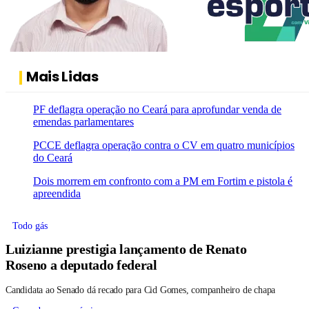
Mais Lidas
PF deflagra operação no Ceará para aprofundar venda de
emendas parlamentares
PCCE deflagra operação contra o CV em quatro municípios
do Ceará
Dois morrem em confronto com a PM em Fortim e pistola é
apreendida
Todo gás
Luizianne prestigia lançamento de Renato
Roseno a deputado federal
Candidata ao Senado dá recado para Cid Gomes, companheiro de chapa