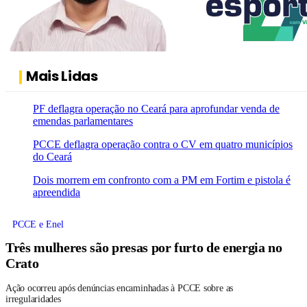
Mais Lidas
PF deflagra operação no Ceará para aprofundar venda de
emendas parlamentares
PCCE deflagra operação contra o CV em quatro municípios
do Ceará
Dois morrem em confronto com a PM em Fortim e pistola é
apreendida
PCCE e Enel
Três mulheres são presas por furto de energia no
Crato
Ação ocorreu após denúncias encaminhadas à PCCE sobre as
irregularidades