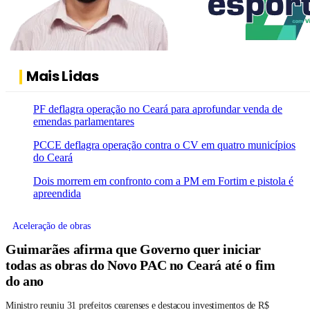
Mais Lidas
PF deflagra operação no Ceará para aprofundar venda de
emendas parlamentares
PCCE deflagra operação contra o CV em quatro municípios
do Ceará
Dois morrem em confronto com a PM em Fortim e pistola é
apreendida
Aceleração de obras
Guimarães afirma que Governo quer iniciar
todas as obras do Novo PAC no Ceará até o fim
do ano
Ministro reuniu 31 prefeitos cearenses e destacou investimentos de R$