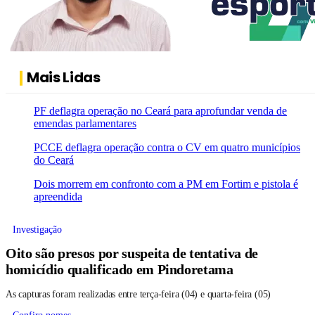
Mais Lidas
PF deflagra operação no Ceará para aprofundar venda de
emendas parlamentares
PCCE deflagra operação contra o CV em quatro municípios
do Ceará
Dois morrem em confronto com a PM em Fortim e pistola é
apreendida
Investigação
Oito são presos por suspeita de tentativa de
homicídio qualificado em Pindoretama
As capturas foram realizadas entre terça-feira (04) e quarta-feira (05)