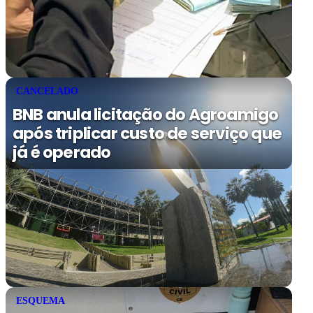
CANCELADO
BNB anula licitação do Agroamigo
após triplicar custo de serviço que
já é operado
ESQUEMA