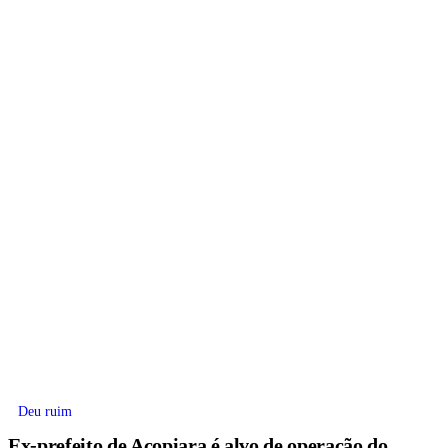
Deu ruim
Ex-prefeito de Acopiara é alvo de operação do