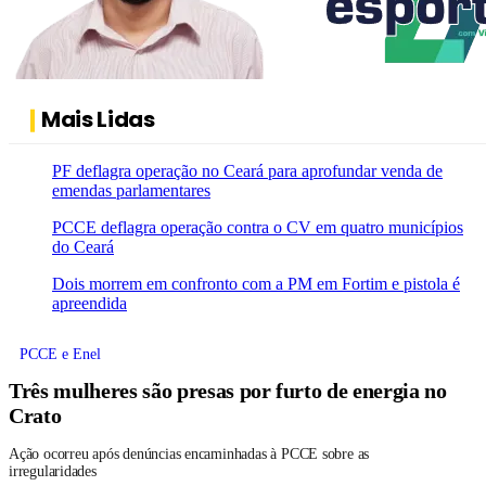
Mais Lidas
PF deflagra operação no Ceará para aprofundar venda de
emendas parlamentares
PCCE deflagra operação contra o CV em quatro municípios
do Ceará
Dois morrem em confronto com a PM em Fortim e pistola é
apreendida
PCCE e Enel
Três mulheres são presas por furto de energia no
Crato
Ação ocorreu após denúncias encaminhadas à PCCE sobre as
irregularidades