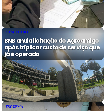
CANCELADO
BNB anula licitação do Agroamigo
após triplicar custo de serviço que
já é operado
ESQUEMA