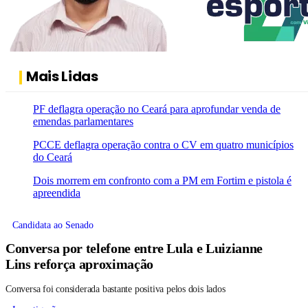
Mais Lidas
PF deflagra operação no Ceará para aprofundar venda de
emendas parlamentares
PCCE deflagra operação contra o CV em quatro municípios
do Ceará
Dois morrem em confronto com a PM em Fortim e pistola é
apreendida
Candidata ao Senado
Conversa por telefone entre Lula e Luizianne
Lins reforça aproximação
Conversa foi considerada bastante positiva pelos dois lados